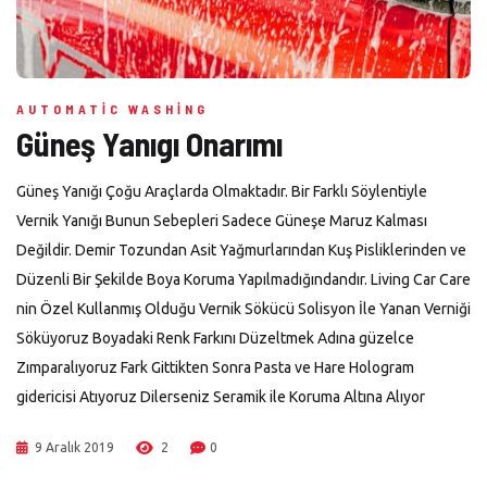
AUTOMATIC WASHING
Güneş Yanıgı Onarımı
Güneş Yanığı Çoğu Araçlarda Olmaktadır. Bir Farklı Söylentiyle
Vernik Yanığı Bunun Sebepleri Sadece Güneşe Maruz Kalması
Değildir. Demir Tozundan Asit Yağmurlarından Kuş Pisliklerinden ve
Düzenli Bir Şekilde Boya Koruma Yapılmadığındandır. Living Car Care
nin Özel Kullanmış Olduğu Vernik Sökücü Solisyon İle Yanan Verniği
Söküyoruz Boyadaki Renk Farkını Düzeltmek Adına güzelce
Zımparalıyoruz Fark Gittikten Sonra Pasta ve Hare Hologram
gidericisi Atıyoruz Dilerseniz Seramik ile Koruma Altına Alıyor
9 Aralık 2019
2
0