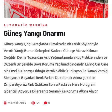
AUTOMATIC WASHING
Güneş Yanıgı Onarımı
Güneş Yanığı Çoğu Araçlarda Olmaktadır. Bir Farklı Söylentiyle
Vernik Yanığı Bunun Sebepleri Sadece Güneşe Maruz Kalması
Değildir. Demir Tozundan Asit Yağmurlarından Kuş Pisliklerinden ve
Düzenli Bir Şekilde Boya Koruma Yapılmadığındandır. Living Car Care
nin Özel Kullanmış Olduğu Vernik Sökücü Solisyon İle Yanan Verniği
Söküyoruz Boyadaki Renk Farkını Düzeltmek Adına güzelce
Zımparalıyoruz Fark Gittikten Sonra Pasta ve Hare Hologram
gidericisi Atıyoruz Dilerseniz Seramik ile Koruma Altına Alıyor
9 Aralık 2019
2
0