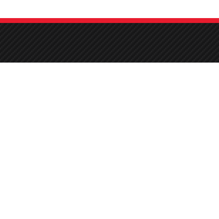
Adres
Bilgi@livingcarcare.com
Fatih mh. Atatürk cd. No:55
Gaziemir Sarnıç
Kent Ajans
© Tüm Hakları Saklıdır - 2020 -
izmir Seo Uzmanı