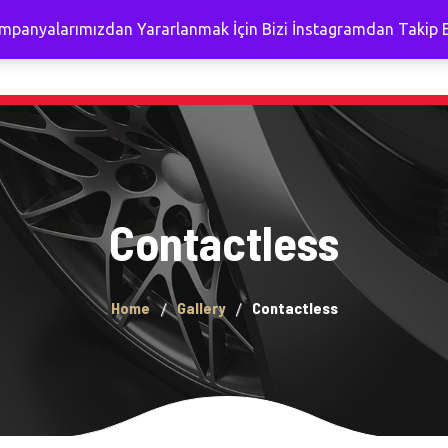
mpanyalarımızdan Yararlanmak İçin Bizi İnstagramdan Takip E
aSayfa
Uygulamalar
İletişim
Fiyatlar Hakkında
Living Car Care Seramik
Kaplama
Living Car Care Boya
Contactless
Koruma
Detaylı İç Temizlik ve
Sterilizasyon
Home
Gallery
Contactless
Güneş Yanıgı Onarımı
Motor Temizleme