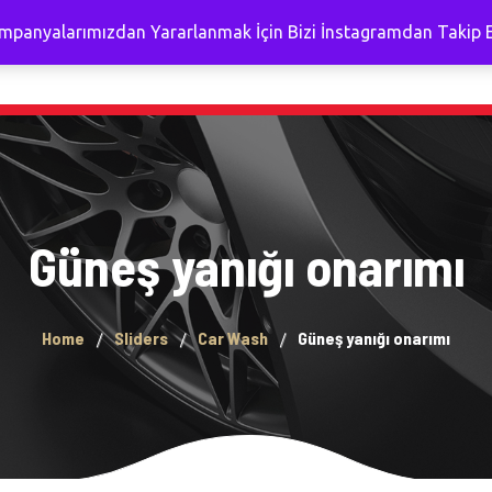
mpanyalarımızdan Yararlanmak İçin Bizi İnstagramdan Takip E
aSayfa
Uygulamalar
İletişim
Fiyatlar Hakkında
Living Car Care Seramik
Kaplama
Living Car Care Boya
Güneş yanığı onarımı
Koruma
Detaylı İç Temizlik ve
Sterilizasyon
Home
Sliders
Car Wash
Güneş yanığı onarımı
Güneş Yanıgı Onarımı
Motor Temizleme