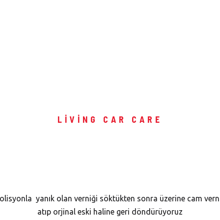
LIVING CAR CARE
ş Yanığı On
olisyonla yanık olan verniği söktükten sonra üzerine cam vern
atıp orjinal eski haline geri döndürüyoruz